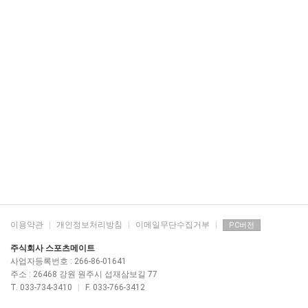
이용약관
|
개인정보처리방침
|
이메일무단수집거부
|
PC버전
주식회사 스포츠메이트
사업자등록번호 : 266-86-01641
주소 : 26468 강원 원주시 섭재삼보길 77
T. 033-734-3410
|
F. 033-766-3412